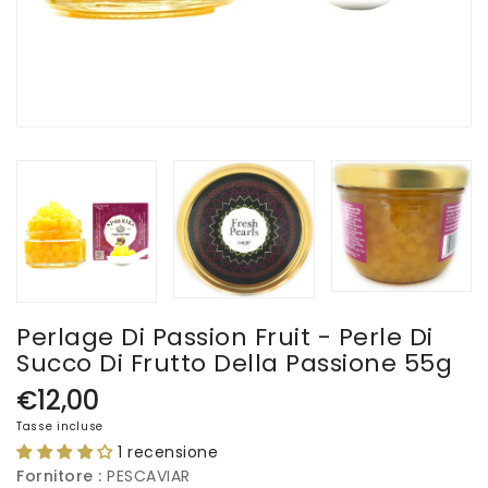
Perlage Di Passion Fruit - Perle Di
Succo Di Frutto Della Passione 55g
€12,00
Prezzo
di
Tasse incluse
listino
1 recensione
Fornitore :
PESCAVIAR