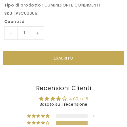
Tipo di prodotto :
GUARNIZIONI E CONDIMENTI
SKU :
PSC00009
Quantità
Diminuisci
Aumenta
quantità
quantità
per
per
Perlage
Perlage
ESAURITO
di
di
Passion
Passion
Fruit
Fruit
-
-
Perle
Perle
Recensioni Clienti
di
di
succo
succo
4.00 su 5
di
di
Basato su 1 recensione
frutto
frutto
della
della
0
passione
passione
1
55g
55g